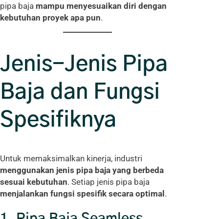
pipa baja
mampu menyesuaikan diri dengan
kebutuhan proyek apa pun
.
Jenis-Jenis Pipa
Baja dan Fungsi
Spesifiknya
Untuk memaksimalkan kinerja, industri
menggunakan jenis pipa baja yang berbeda
sesuai kebutuhan
. Setiap jenis pipa baja
menjalankan fungsi spesifik secara optimal
.
1. Pipa Baja Seamless