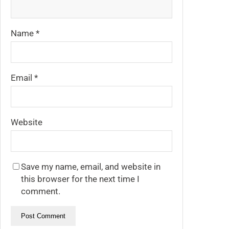
Name
*
Email
*
Website
Save my name, email, and website in
this browser for the next time I
comment.