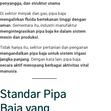
penyangga, dan struktur utama
.
Di sektor minyak dan gas, pipa baja
mengalirkan fluida bertekanan tinggi dengan
aman
. Sementara itu, industri manufaktur
mengintegrasikan pipa baja ke dalam sistem
mesin dan produksi
.
Tidak hanya itu, sektor pertanian dan pengairan
mengandalkan pipa baja untuk sistem irigasi
jangka panjang
. Dengan kata lain, pipa baja
secara aktif menopang berbagai aktivitas vital
manusia
.
Standar Pipa
Baja yang