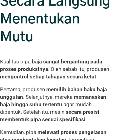
Secara Langsung
Menentukan
Mutu
Kualitas pipa baja
sangat bergantung pada
proses produksinya
. Oleh sebab itu, produsen
mengontrol setiap tahapan secara ketat
.
Pertama, produsen
memilih bahan baku baja
unggulan
. Selanjutnya, mereka
memanaskan
baja hingga suhu tertentu
agar mudah
dibentuk. Setelah itu, mesin
secara presisi
membentuk pipa sesuai spesifikasi
.
Kemudian, pipa
melewati proses pengelasan
atau pembentukan lanjutan
, tergantung