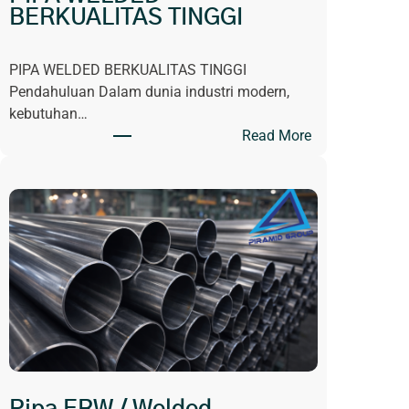
BERKUALITAS TINGGI
PIPA WELDED BERKUALITAS TINGGI
Pendahuluan Dalam dunia industri modern,
kebutuhan…
:
Read More
P
I
P
A
W
E
L
D
E
D
B
E