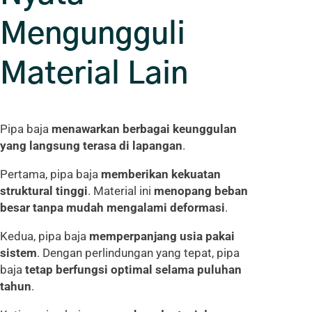
Mengungguli
Material Lain
Pipa baja
menawarkan berbagai keunggulan
yang langsung terasa di lapangan
.
Pertama, pipa baja
memberikan kekuatan
struktural tinggi
. Material ini
menopang beban
besar tanpa mudah mengalami deformasi
.
Kedua, pipa baja
memperpanjang usia pakai
sistem
. Dengan perlindungan yang tepat, pipa
baja
tetap berfungsi optimal selama puluhan
tahun
.