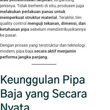
jenisnya. Tidak berhenti di situ, produsen juga
melakukan perlakuan panas untuk
memperkuat struktur material
. Terakhir, tim
quality control
menguji tekanan, dimensi, dan
ketahanan pipa
sebelum mendistribusikannya
ke pasar.
Dengan proses yang terstruktur dan teknologi
modern, pipa baja
secara aktif menjamin
performa jangka panjang
.
Keunggulan Pipa
Baja yang Secara
Nyata