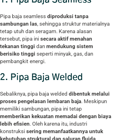
Pipa baja seamless
diproduksi tanpa
sambungan las
, sehingga struktur materialnya
tetap utuh dan seragam. Karena alasan
tersebut, pipa ini
secara aktif menahan
tekanan tinggi
dan
mendukung sistem
berisiko tinggi
seperti minyak, gas, dan
pembangkit energi.
2. Pipa Baja Welded
Sebaliknya, pipa baja welded
dibentuk melalui
proses pengelasan lembaran baja
. Meskipun
memiliki sambungan, pipa ini tetap
memberikan kekuatan memadai dengan biaya
lebih efisien
. Oleh karena itu, industri
konstruksi
sering memanfaatkannya untuk
kebutuhan struktural dan saluran fluida
.