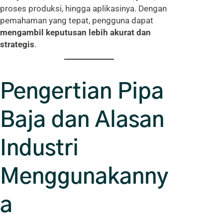
proses produksi, hingga aplikasinya. Dengan
pemahaman yang tepat, pengguna dapat
mengambil keputusan lebih akurat dan
strategis
.
Pengertian Pipa
Baja dan Alasan
Industri
Menggunakanny
a