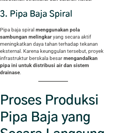
3. Pipa Baja Spiral
Pipa baja spiral
menggunakan pola
sambungan melingkar
yang secara aktif
meningkatkan daya tahan terhadap tekanan
eksternal. Karena keunggulan tersebut, proyek
infrastruktur berskala besar
mengandalkan
pipa ini untuk distribusi air dan sistem
drainase
.
Proses Produksi
Pipa Baja yang