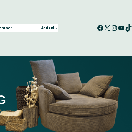
Facebook
X
Instagram
YouTube
TikTok
ontact
Artikel
G