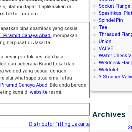
Socket Flange
n, plat ini dapat diaplikasikan di
Spesifikasi Pl
arsitektur modern.
Spindel Pin
Tee
apatkan pipa seamless yang sesuai
Threaded Flan
. Piramid Cahaya Abadi
merupakan
Union
ng berpusat di Jakarta.
VALVE
Water Check V
 besar produk besi dan baja
Weldneck Flan
ed dari beberapa Brand Lokal dan
Weldolet
pa welded yang sesuai dengan
Y Strainer Valv
melalui whatsapp atau email atau
 Piramid Cahaya Abadi
Bila anda berada
eting kami di
website
resmi.
Archives
March 2026
Distributor Fitting Jakarta
February 202