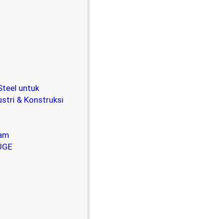
Steel untuk
stri & Konstruksi
tam
UGE