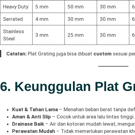
Heavy Duty
5 mm
50 mm
30 mm
Serrated
4 mm
30 mm
30 mm
Stainless
3 mm
25 mm
30 mm
Steel
Catatan:
Plat Grating juga bisa dibuat
custom
sesuai pe
6. Keunggulan Plat G
Kuat & Tahan Lama
– Menahan beban berat tanpa de
Aman & Anti Slip
– Cocok untuk area lalu lintas tinggi.
Drainase Baik
– Air dan kotoran mudah lewat, mengur
Perawatan Mudah
– Tidak memerlukan perawatan kh