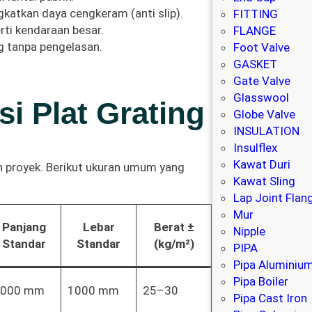
katkan daya cengkeram (anti slip).
FITTING
rti kendaraan besar.
FLANGE
g tanpa pengelasan.
Foot Valve
GASKET
Gate Valve
Glasswool
si Plat Grating
Globe Valve
INSULATION
Insulflex
Kawat Duri
n proyek. Berikut ukuran umum yang
Kawat Sling
Lap Joint Flan
Mur
Panjang
Lebar
Berat ±
Nipple
Standar
Standar
(kg/m²)
PIPA
Pipa Aluminiu
Pipa Boiler
6000 mm
1000 mm
25–30
Pipa Cast Iron