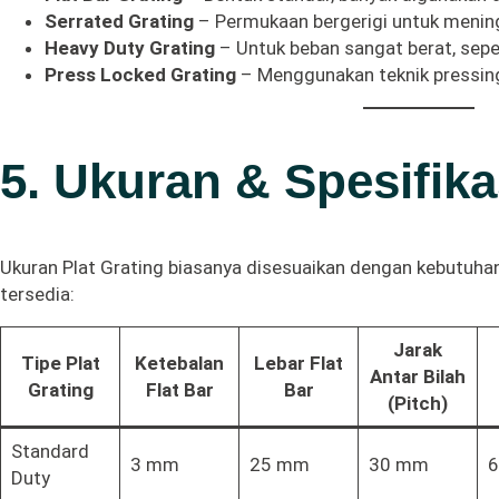
Serrated Grating
– Permukaan bergerigi untuk mening
Heavy Duty Grating
– Untuk beban sangat berat, sepe
Press Locked Grating
– Menggunakan teknik pressin
5. Ukuran & Spesifika
Ukuran Plat Grating biasanya disesuaikan dengan kebutuha
tersedia:
Jarak
Tipe Plat
Ketebalan
Lebar Flat
Antar Bilah
Grating
Flat Bar
Bar
(Pitch)
Standard
3 mm
25 mm
30 mm
Duty