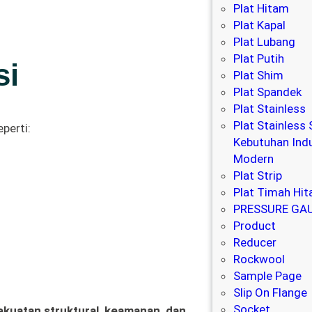
Plat Hitam
Plat Kapal
Plat Lubang
Plat Putih
si
Plat Shim
Plat Spandek
Plat Stainless
Plat Stainless 
perti:
Kebutuhan Indu
Modern
Plat Strip
Plat Timah Hi
PRESSURE GA
Product
Reducer
Rockwool
Sample Page
Slip On Flange
Socket
ekuatan struktural, keamanan, dan