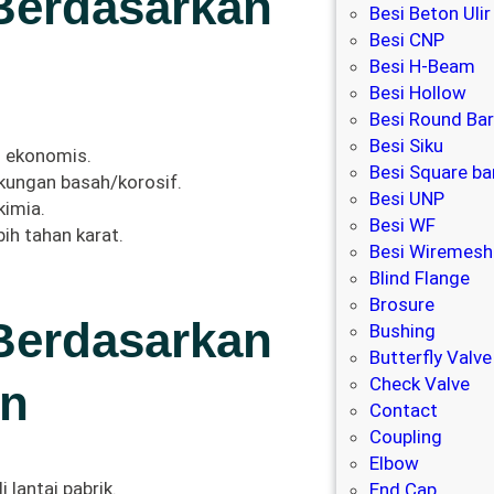
 Berdasarkan
Besi Beton Ulir
Besi CNP
Besi H-Beam
Besi Hollow
Besi Round Ba
Besi Siku
n ekonomis.
Besi Square ba
gkungan basah/korosif.
Besi UNP
kimia.
Besi WF
bih tahan karat.
Besi Wiremesh
Blind Flange
Brosure
 Berdasarkan
Bushing
Butterfly Valve
Check Valve
an
Contact
Coupling
Elbow
 lantai pabrik.
End Cap