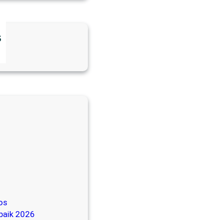
s
ed
os
baik 2026