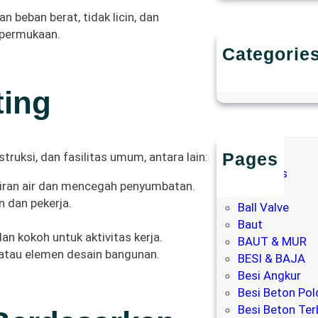
beban berat, tidak licin, dan
 permukaan.
Categorie
Uncategoriz
ting
Pages
struksi, dan fasilitas umum, antara lain:
About Us
ran air dan mencegah penyumbatan.
Artikel
 dan pekerja.
Ball Valve
Baut
 kokoh untuk aktivitas kerja.
BAUT & MUR
, atau elemen desain bangunan.
BESI & BAJA
Besi Angkur
Besi Beton Pol
Besi Beton Ter