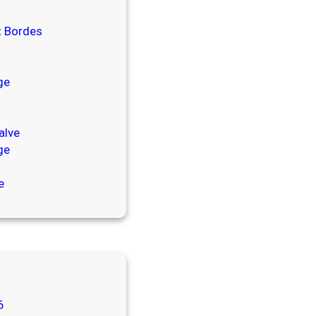
at Bordes
ge
alve
ge
e
6