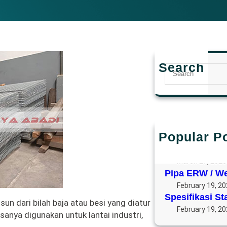
Search
S
e
a
r
c
h
Popular P
PIPA WELDED
TINGGI
March 27, 2026
Pipa ERW / W
February 19, 2
Spesifikasi St
un dari bilah baja atau besi yang diatur
February 19, 2
asanya digunakan untuk lantai industri,