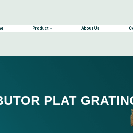
me
Product
About Us
C
BUTOR PLAT GRATIN