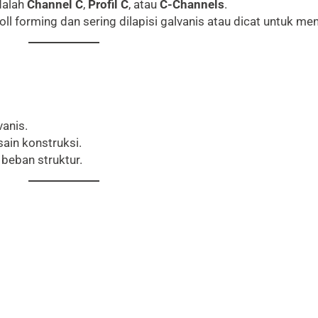
dalah
Channel C
,
Profil C
, atau
C-Channels
.
oll forming dan sering dilapisi galvanis atau dicat untuk me
anis.
ain konstruksi.
beban struktur.