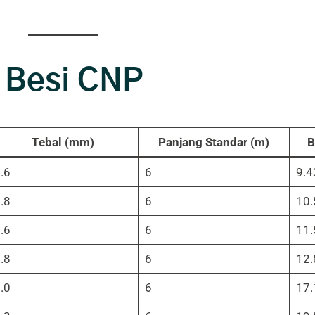
t Besi CNP
Tebal (mm)
Panjang Standar (m)
B
.6
6
9.4
.8
6
10.
.6
6
11.
.8
6
12.
.0
6
17.