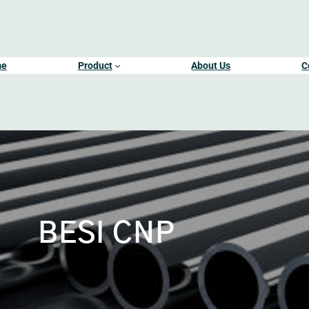
me
Product
About Us
C
BESI CNP