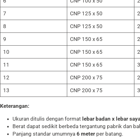
6
CNP 100 x 50
2
7
CNP 125 x 50
2
8
CNP 125 x 50
2
9
CNP 150 x 65
2
10
CNP 150 x 65
2
11
CNP 150 x 65
3
12
CNP 200 x 75
2
13
CNP 200 x 75
3
Keterangan:
Ukuran ditulis dengan format
lebar badan x lebar say
Berat dapat sedikit berbeda tergantung pabrik dan ba
Panjang standar umumnya
6 meter
per batang.