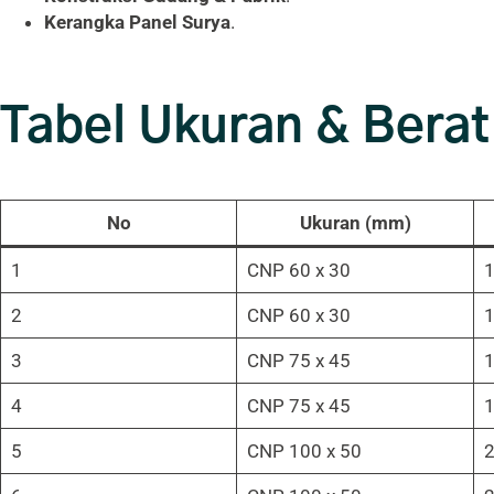
Kerangka Panel Surya
.
Tabel Ukuran & Bera
No
Ukuran (mm)
1
CNP 60 x 30
1
2
CNP 60 x 30
1
3
CNP 75 x 45
1
4
CNP 75 x 45
1
5
CNP 100 x 50
2