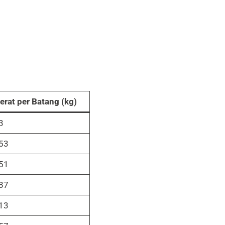
erat per Batang (kg)
3
53
51
87
13