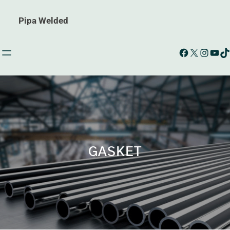
Pipa Welded
Facebook
X
Instagram
YouTube
TikTok
GASKET