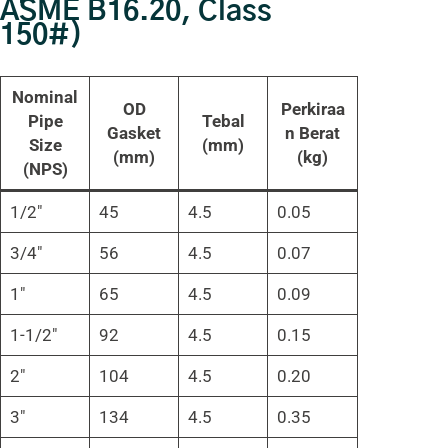
ASME B16.20, Class
150#)
Nominal
OD
Perkiraa
Pipe
Tebal
Gasket
n Berat
Size
(mm)
(mm)
(kg)
(NPS)
1/2″
45
4.5
0.05
3/4″
56
4.5
0.07
1″
65
4.5
0.09
1-1/2″
92
4.5
0.15
2″
104
4.5
0.20
3″
134
4.5
0.35