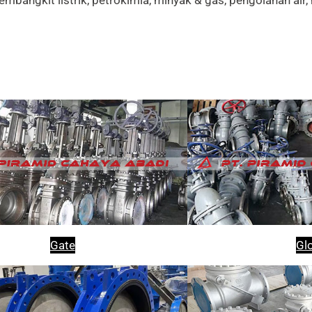
mbangkit listrik, petrokimia, minyak & gas, pengolahan air
Gate
Gl