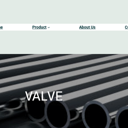
me
Product
About Us
C
VALVE