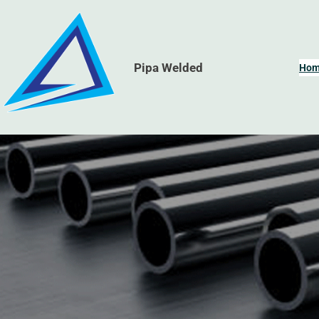
Skip
to
content
Pipa Welded
Ho