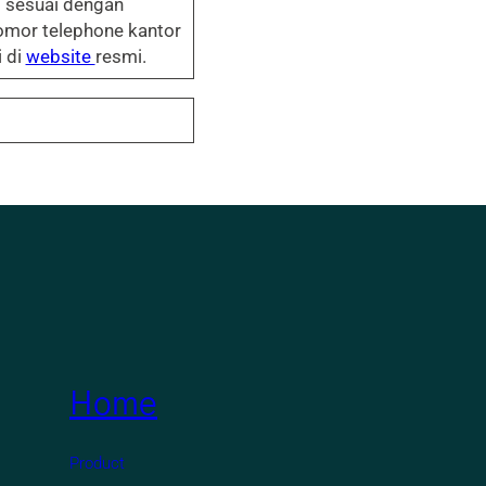
 sesuai dengan
omor telephone kantor
 di
website
resmi.
Home
Product