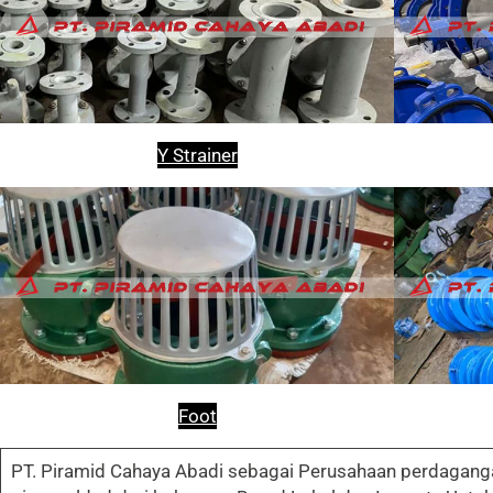
Y Strainer
Foot
PT. Piramid Cahaya Abadi sebagai Perusahaan perdaganga