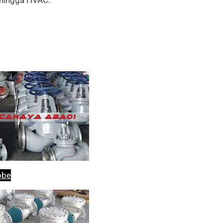
, hingga HVAC.
obe