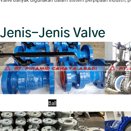
Valve banyak digunakan dalam sistem perpipaan industri, pe
Jenis-Jenis Valve
Ball