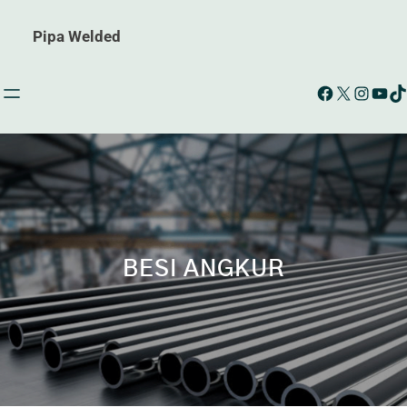
Pipa Welded
Facebook
X
Instagram
YouTube
TikTok
BESI ANGKUR