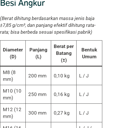
Besi Angkur
(Berat dihitung berdasarkan massa jenis baja
±7,85 g/cm³, dan panjang efektif dihitung rata-
rata; bisa berbeda sesuai spesifikasi pabrik)
Berat per
Diameter
Panjang
Bentuk
Batang
(D)
(L)
Umum
(±)
M8 (8
200 mm
0,10 kg
L / J
mm)
M10 (10
250 mm
0,16 kg
L / J
mm)
M12 (12
300 mm
0,27 kg
L / J
mm)