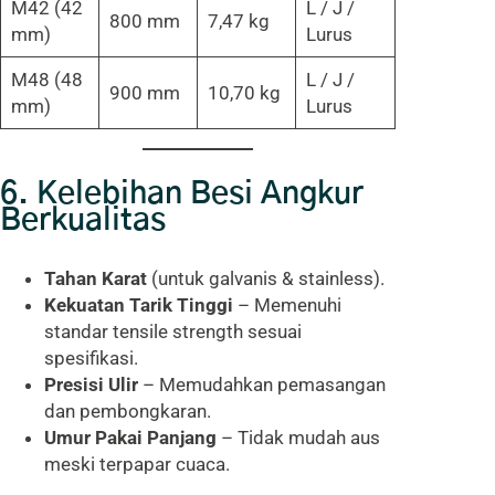
M42 (42
L / J /
800 mm
7,47 kg
mm)
Lurus
M48 (48
L / J /
900 mm
10,70 kg
mm)
Lurus
6. Kelebihan Besi Angkur
Berkualitas
Tahan Karat
(untuk galvanis & stainless).
Kekuatan Tarik Tinggi
– Memenuhi
standar tensile strength sesuai
spesifikasi.
Presisi Ulir
– Memudahkan pemasangan
dan pembongkaran.
Umur Pakai Panjang
– Tidak mudah aus
meski terpapar cuaca.