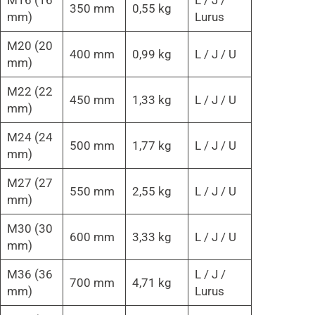
M16 (16
L / J /
350 mm
0,55 kg
mm)
Lurus
M20 (20
400 mm
0,99 kg
L / J / U
mm)
M22 (22
450 mm
1,33 kg
L / J / U
mm)
M24 (24
500 mm
1,77 kg
L / J / U
mm)
M27 (27
550 mm
2,55 kg
L / J / U
mm)
M30 (30
600 mm
3,33 kg
L / J / U
mm)
M36 (36
L / J /
700 mm
4,71 kg
mm)
Lurus