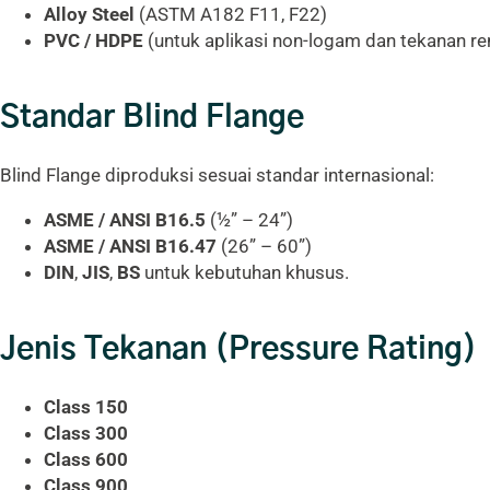
Alloy Steel
(ASTM A182 F11, F22)
PVC / HDPE
(untuk aplikasi non-logam dan tekanan r
Standar Blind Flange
Blind Flange diproduksi sesuai standar internasional:
ASME / ANSI B16.5
(½” – 24”)
ASME / ANSI B16.47
(26” – 60”)
DIN
,
JIS
,
BS
untuk kebutuhan khusus.
Jenis Tekanan (Pressure Rating)
Class 150
Class 300
Class 600
Class 900