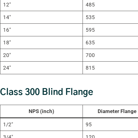
12″
485
14″
535
16″
595
18″
635
20″
700
24″
815
Class 300 Blind Flange
NPS (inch)
Diameter Flange
1/2″
95
3/4″
120