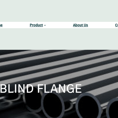
me
Product
About Us
C
BLIND FLANGE