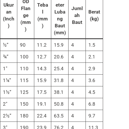
OD
Ukur
Teba
eter
Flan
Juml
an
l
Luba
Berat
ge
ah
(Inch
(mm
ng
(kg)
(mm
Baut
)
)
Baut
)
(mm)
½”
90
11.2
15.9
4
1.5
¾”
100
12.7
20.6
4
2.1
1″
110
14.3
25.4
4
2.9
1¼”
115
15.9
31.8
4
3.6
1½”
125
17.5
38.1
4
4.5
2″
150
19.1
50.8
4
6.8
2½”
180
22.4
63.5
4
9.7
3″
190
23.9
76.2
4
11.3