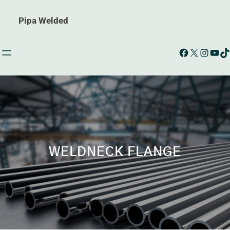
Pipa Welded
Facebook
X
Instagram
YouTube
TikTok
WELDNECK FLANGE