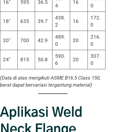
16″
595
36.5
16
4
0
438.
172.
18″
635
39.7
16
2
0
489.
216.
20″
700
42.9
20
0
0
590.
307.
24″
815
50.8
20
6
0
(Data di atas mengikuti ASME B16.5 Class 150,
berat dapat bervariasi tergantung material)
Aplikasi Weld
Neck Flange