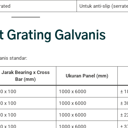
rated
Untuk anti-slip (serrat
t Grating Galvanis
anis standar:
Jarak Bearing x Cross
Ukuran Panel (mm)
Bar (mm)
0 x 100
1000 x 6000
± 1
0 x 100
1000 x 6000
± 3
0 x 100
1000 x 6000
± 2
0 x 100
1000 x 6000
± 3