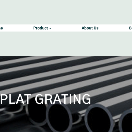
me
Product
About Us
C
PLAT GRATING