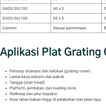
G405/30/100
40 x 5
3
G505/30/100
50 x 5
3
Custom
Sesuai permintaan
B
Aplikasi Plat Grating
Penutup drainase dan selokan (grating cover)
Lantai kerja industri dan pabrik
Tangga (stair tread)
Platform, jembatan, dan loading dock
Walkway dan jalur inspeksi
Area tahan beban tinggi di pelabuhan dan jalan raya