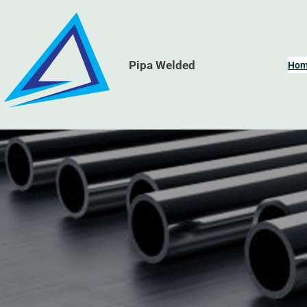
Skip
to
content
Pipa Welded
Ho