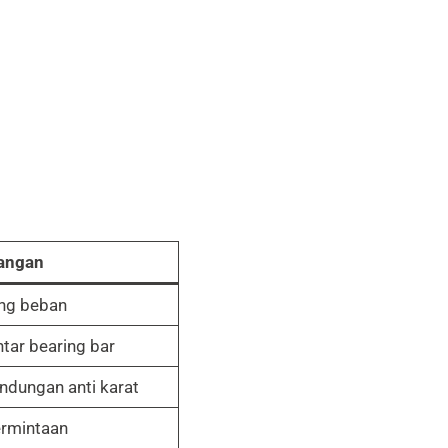
angan
ng beban
tar bearing bar
indungan anti karat
ermintaan