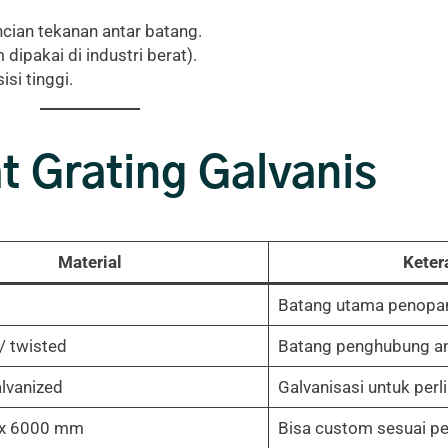
ian tekanan antar batang.
ipakai di industri berat).
si tinggi.
t Grating Galvanis
Material
Keter
Batang utama penopa
 / twisted
Batang penghubung an
lvanized
Galvanisasi untuk perl
x 6000 mm
Bisa custom sesuai p