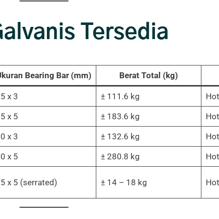
Galvanis Tersedia
kuran Bearing Bar (mm)
Berat Total (kg)
5 x 3
± 111.6 kg
Hot
5 x 5
± 183.6 kg
Hot
0 x 3
± 132.6 kg
Hot
0 x 5
± 280.8 kg
Hot
5 x 5 (serrated)
± 14 – 18 kg
Hot