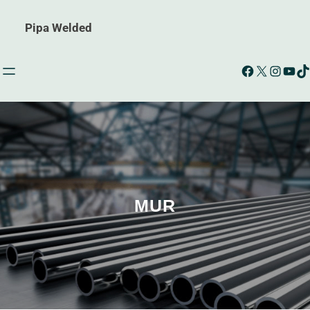
Pipa Welded
Facebook
X
Instagram
YouTube
TikTok
MUR