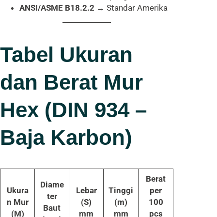
ANSI/ASME B18.2.2
→ Standar Amerika
Tabel Ukuran
dan Berat Mur
Hex (DIN 934 –
Baja Karbon)
Berat
Diame
Ukura
Lebar
Tinggi
per
ter
n Mur
(S)
(m)
100
Baut
(M)
mm
mm
pcs