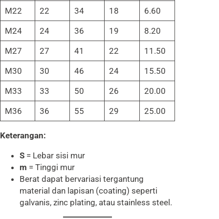
M22
22
34
18
6.60
M24
24
36
19
8.20
M27
27
41
22
11.50
M30
30
46
24
15.50
M33
33
50
26
20.00
M36
36
55
29
25.00
Keterangan:
S
= Lebar sisi mur
m
= Tinggi mur
Berat dapat bervariasi tergantung
material dan lapisan (coating) seperti
galvanis, zinc plating, atau stainless steel.