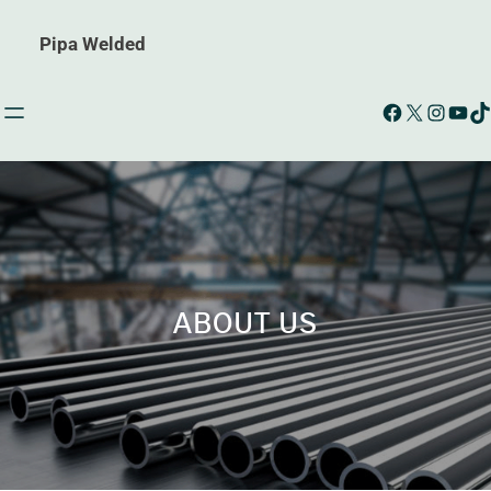
Pipa Welded
Facebook
X
Instagram
YouTube
TikTok
ABOUT US