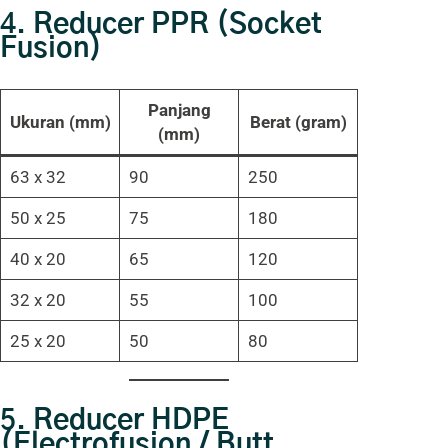
4.
Reducer PPR (Socket
Fusion)
Panjang
Ukuran (mm)
Berat (gram)
(mm)
63 x 32
90
250
50 x 25
75
180
40 x 20
65
120
32 x 20
55
100
25 x 20
50
80
5.
Reducer HDPE
(Electrofusion / Butt