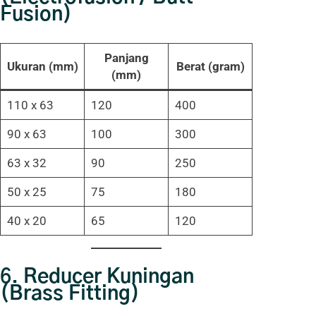
Fusion)
Panjang
Ukuran (mm)
Berat (gram)
(mm)
110 x 63
120
400
90 x 63
100
300
63 x 32
90
250
50 x 25
75
180
40 x 20
65
120
6.
Reducer Kuningan
(Brass Fitting)