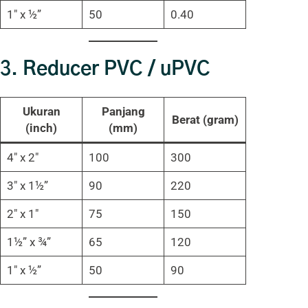
1″ x ½”
50
0.40
3.
Reducer PVC / uPVC
Ukuran
Panjang
Berat (gram)
(inch)
(mm)
4″ x 2″
100
300
3″ x 1½”
90
220
2″ x 1″
75
150
1½” x ¾”
65
120
1″ x ½”
50
90