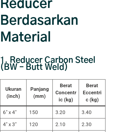
Reducer
Berdasarkan
Material
1.
Reducer Carbon Steel
(BW – Butt Weld)
Berat
Berat
Ukuran
Panjang
Concentr
Eccentri
(inch)
(mm)
ic (kg)
c (kg)
6″ x 4″
150
3.20
3.40
4″ x 3″
120
2.10
2.30