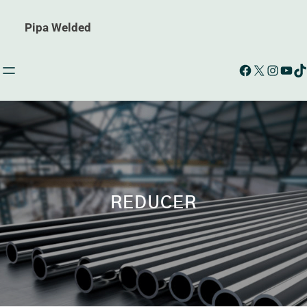
Pipa Welded
Facebook
X
Instagram
YouTube
TikTok
REDUCER