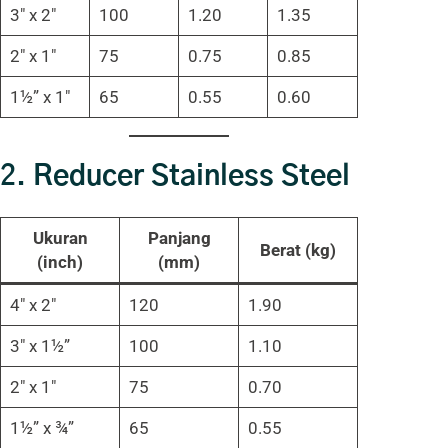
3″ x 2″
100
1.20
1.35
2″ x 1″
75
0.75
0.85
1½” x 1″
65
0.55
0.60
2.
Reducer Stainless Steel
Ukuran
Panjang
Berat (kg)
(inch)
(mm)
4″ x 2″
120
1.90
3″ x 1½”
100
1.10
2″ x 1″
75
0.70
1½” x ¾”
65
0.55