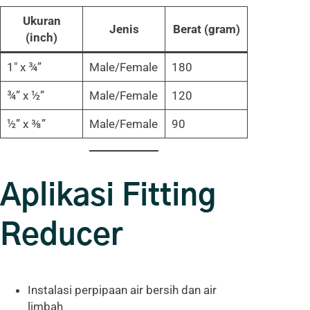
Ukuran
Jenis
Berat (gram)
(inch)
1″ x ¾”
Male/Female
180
¾” x ½”
Male/Female
120
½” x ⅜”
Male/Female
90
Aplikasi Fitting
Reducer
Instalasi perpipaan air bersih dan air
limbah